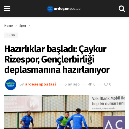
Home
Spor
Hazırlıklar başladı: Çaykur Rizespor, Gençlerbirliği deplasmanına h
SPOR
Hazırlıklar başladı: Çaykur
Rizespor, Gençlerbirliği
deplasmanına hazırlanıyor
By
ardesenpostasi
6 ay ago
6
0