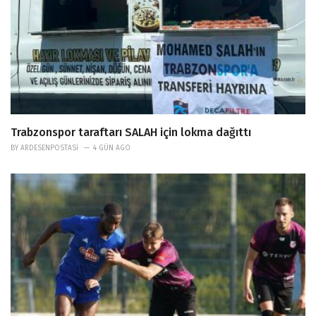
Trabzonspor taraftarı SALAH için lokma dağıttı
BY
ARDESENPOSTASI
4 GÜN AGO