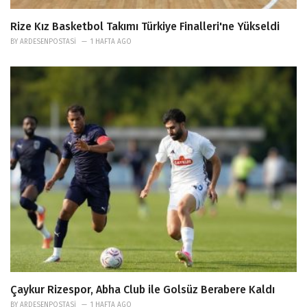
Rize Kız Basketbol Takımı Türkiye Finalleri'ne Yükseldi
BY
ARDESENPOSTASI
1 HAFTA AGO
Çaykur Rizespor, Abha Club ile Golsüz Berabere Kaldı
BY
ARDESENPOSTASI
1 HAFTA AGO