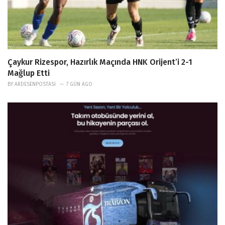
Çaykur Rizespor, Hazırlık Maçında HNK Orijent’i 2-1
Mağlup Etti
BY
ARDESENPOSTASI
7 GÜN AGO