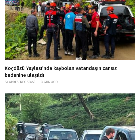
Koçdüzü Yaylası’nda kaybolan vatandaşın cansız
bedenine ulaşıldı
BY
ARDESENPOSTASI
3 GÜN AGO