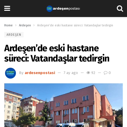
Home
Ardeşen
Ardeşen’de eski hastane süreci: Vatandaşlar tedirgin
ARDEŞEN
Ardeşen’de eski hastane
süreci: Vatandaşlar tedirgin
By
ardesenpostasi
7 ay ago
92
0